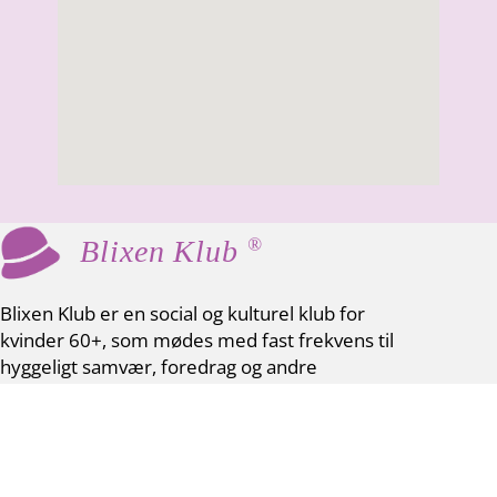
®
Blixen Klub
Blixen Klub er en social og kulturel klub for
kvinder 60+, som mødes med fast frekvens til
hyggeligt samvær, foredrag og andre
aktiviteter.
Vores værdier er fællesskab, inspiration og
netværk. Der er ingen krav eller fordomme –