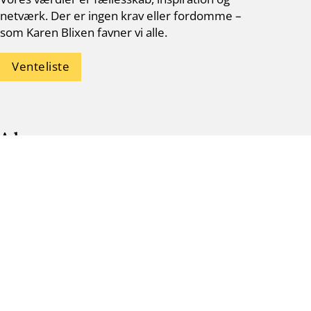
netværk. Der er ingen krav eller fordomme –
som Karen Blixen favner vi alle.
Venteliste
Adresse
Blixen Klub Hillerød – Mandag
Grønnegade Centret
Grønnegade 15
3400 Hillerød
hillerod-mandag@blixenklub.dk